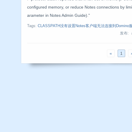
configured memory, or reduce Notes connections by l
arameter in Notes Admin Guide)."
Tags:
CLASSPATH没有设置Notes客户端无法连接到Domino
发布: 
«
1