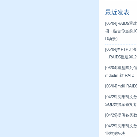
最近发表
[06/04]
RAID5
项（贴合你当前10盘
D场景）
[06/04]
# FTP
（RAID5重建96
[06/04]
磁盘阵列信息
mdadm 软 RAID
[06/04]
md0 RA
[04/29]
沈阳凯文数据
SQL数据库修复
[04/29]
提供各类
[04/29]
沈阳凯文
业救援板块