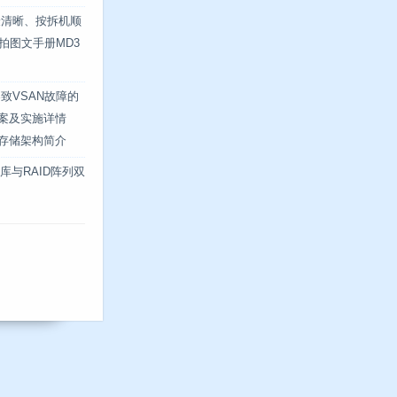
最清晰、按拆机顺
 实拍图文手册MD3
致VSAN故障的
方案及实施详情
式存储架构简介
数据库与RAID阵列双