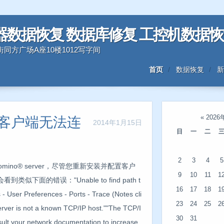
器数据恢复 数据库修复 工控机数据
三好街同方广场A座10楼1012写字间
首页
数据恢复
新
«
2026
es客户端无法连
2014年1月15日
日
一
二
2
3
4
5
 Domino® server，尽管您重新安装并配置客户
9
10
11
1
的错误："Unable to find path t
16
17
18
1
s - User Preferences - Ports - Trace (Notes cli
23
24
25
2
ver is not a known TCP/IP host.""The TCP/I
30
31
nsult your network documentation to increase