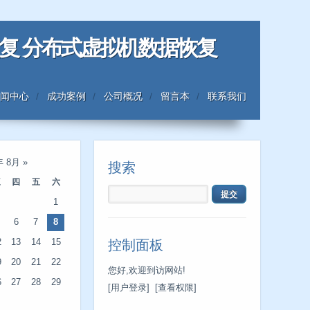
恢复 分布式虚拟机数据恢复
闻中心
成功案例
公司概况
留言本
联系我们
年 8月
»
搜索
三
四
五
六
1
6
7
8
2
13
14
15
控制面板
9
20
21
22
您好,欢迎到访网站!
6
27
28
29
[用户登录]
[查看权限]