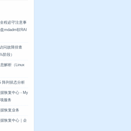
重建全程必守注意事
mdadm软RAI
无法访问故障排查
.2%阶段）
解析（Linux
ID5 阵列状态分析
恢复中心 - My
专项服务
数据恢复业务
数据恢复中心｜企