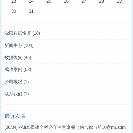
23
24
25
26
27
28
29
30
31
沈阳数据恢复
(18)
新闻中心
(104)
存储业内新闻
(6)
数据恢复
(46)
凯文数据恢复新闻
服务器数据恢复
(10)
(4)
成功案例
(53)
技术文章
硬盘数据恢复
服务器数据恢复案例
(93)
(6)
(12)
公司概况
(1)
存储卡类恢复
数据库修复案例
(2)
(10)
联系我们
(1)
raid故障数据恢复
RAID数据恢复案例
(11)
(6)
最近发表
数据库修复
工控机数据恢复案例
(17)
(1)
[06/04]
RAID5重建全程必守注意事项（贴合你当前10盘mdadm
数码数据恢复案例
(3)