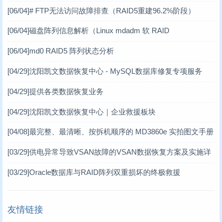
软RAID场景）
[06/04]
# FTP无法访问故障排查（RAID5重建96.2%阶段）
DV数据恢复案例
(1)
[06/04]
磁盘阵列信息解析（Linux mdadm 软 RAID
虚拟机数据恢复案例
(2)
[06/04]
md0 RAID5 阵列状态分析
小型机数据恢复
(1)
[04/29]
沈阳凯文数据恢复中心 - MySQL数据库修复专项服务
台式机数据恢复案例
(14)
[04/29]
提供各类数据恢复业务
笔记本数据恢复案例
(3)
[04/29]
沈阳凯文数据恢复中心｜企业救援板块
[04/08]
最完整、最清晰、按拆机顺序的 MD3860e 实拍图文手册
MD3860e / MD3060e
[03/29]
供电异常导致VSAN故障的VSAN数据恢复方案及实施详
情 一、VSAN分布式存储架构简介
[03/29]
Oracle数据库与RAID阵列双重损坏的终极救援
友情链接