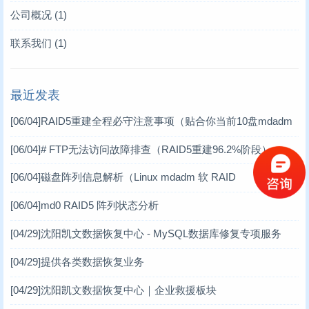
技术文章
硬盘数据恢复
服务器数据恢复案例
(93)
(6)
(12)
公司概况
(1)
存储卡类恢复
数据库修复案例
(2)
(10)
联系我们
(1)
raid故障数据恢复
RAID数据恢复案例
(11)
(6)
最近发表
数据库修复
工控机数据恢复案例
(17)
(1)
[06/04]
RAID5重建全程必守注意事项（贴合你当前10盘mdadm
数码数据恢复案例
(3)
软RAID场景）
[06/04]
# FTP无法访问故障排查（RAID5重建96.2%阶段）
DV数据恢复案例
(1)
[06/04]
磁盘阵列信息解析（Linux mdadm 软 RAID
虚拟机数据恢复案例
(2)
[06/04]
md0 RAID5 阵列状态分析
小型机数据恢复
(1)
[04/29]
沈阳凯文数据恢复中心 - MySQL数据库修复专项服务
台式机数据恢复案例
(14)
[04/29]
提供各类数据恢复业务
笔记本数据恢复案例
(3)
[04/29]
沈阳凯文数据恢复中心｜企业救援板块