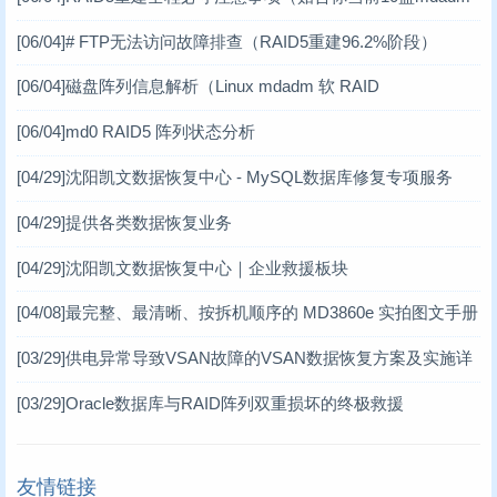
数码数据恢复案例
(3)
软RAID场景）
[06/04]
# FTP无法访问故障排查（RAID5重建96.2%阶段）
DV数据恢复案例
(1)
[06/04]
磁盘阵列信息解析（Linux mdadm 软 RAID
虚拟机数据恢复案例
(2)
[06/04]
md0 RAID5 阵列状态分析
小型机数据恢复
(1)
[04/29]
沈阳凯文数据恢复中心 - MySQL数据库修复专项服务
台式机数据恢复案例
(14)
[04/29]
提供各类数据恢复业务
笔记本数据恢复案例
(3)
[04/29]
沈阳凯文数据恢复中心｜企业救援板块
[04/08]
最完整、最清晰、按拆机顺序的 MD3860e 实拍图文手册
MD3860e / MD3060e
[03/29]
供电异常导致VSAN故障的VSAN数据恢复方案及实施详
情 一、VSAN分布式存储架构简介
[03/29]
Oracle数据库与RAID阵列双重损坏的终极救援
友情链接