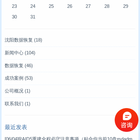
23
24
25
26
27
28
29
30
31
沈阳数据恢复
(18)
新闻中心
(104)
存储业内新闻
(6)
数据恢复
(46)
凯文数据恢复新闻
服务器数据恢复
(10)
(4)
成功案例
(53)
技术文章
硬盘数据恢复
服务器数据恢复案例
(93)
(6)
(12)
公司概况
(1)
存储卡类恢复
数据库修复案例
(2)
(10)
联系我们
(1)
raid故障数据恢复
RAID数据恢复案例
(11)
(6)
最近发表
数据库修复
工控机数据恢复案例
(17)
(1)
[06/04]
RAID5重建全程必守注意事项（贴合你当前10盘mdadm