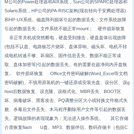
M公司的Power处理器和AIX系统，Sun公司的SPARC处理器和
Solaris系统，HP公司的PA-RISC架构(现在转向于安腾处理器)
和HP-UX系统。磁盘阵列损坏引起的数据丢失；文件系统故障
引起的数据丢失：文件系统不能正常mount； 硬件损坏恢复
非正常关机或突然断电，硬盘受到撞击，硬盘盘体出现故障
(包括不认盘、电路板芯片烧坏、盘体异响、磁头坏、电机不转
或电机转速不够、坏扇区、固件信息丢失、数据不能正常读
取、盘体加密等)引起的数据丢失。有的需要在超净间内开盘恢
复.. 软件损坏恢复 Office文件密码破解(Word_Excel等文档
密码破解)、不慎用原装机的一键还原或安装光盘、误分区、误g
host后数据恢复、误克隆、误格式化、MBR丢失、BOOT区
坏、病毒破坏、黑客攻击、PQ调整分区大小或转换文件格式失
败、杀毒后文件丢失、木马程序删除用户文件等引起的数据丢
失。逻辑故障的表现现象为：无法进入操作系统。 其它存储
介质恢复flash U盘、MP3、数据伴侣、数码存储卡（包括C