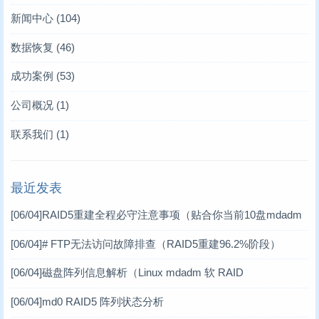
新闻中心
(104)
存储业内新闻
(6)
数据恢复
(46)
凯文数据恢复新闻
服务器数据恢复
(10)
(4)
成功案例
(53)
技术文章
硬盘数据恢复
服务器数据恢复案例
(93)
(6)
(12)
公司概况
(1)
存储卡类恢复
数据库修复案例
(2)
(10)
联系我们
(1)
raid故障数据恢复
RAID数据恢复案例
(11)
(6)
最近发表
数据库修复
工控机数据恢复案例
(17)
(1)
[06/04]
RAID5重建全程必守注意事项（贴合你当前10盘mdadm
数码数据恢复案例
(3)
软RAID场景）
[06/04]
# FTP无法访问故障排查（RAID5重建96.2%阶段）
DV数据恢复案例
(1)
[06/04]
磁盘阵列信息解析（Linux mdadm 软 RAID
虚拟机数据恢复案例
(2)
[06/04]
md0 RAID5 阵列状态分析
小型机数据恢复
(1)