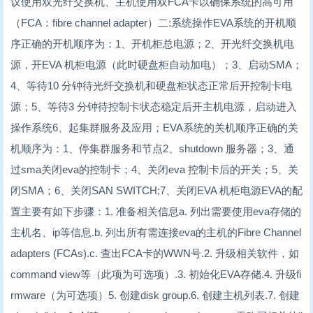
议使用双光纤交换机、主机使用双FCA卡以确保系统的高可用
（FCA：fibre channel adapter）二:系统操作EVA系统的开机顺
序正确的开机顺序为：1、开机柜总电源；2、开光纤交换机电
源，开EVA 机柜电源（此时硬盘柜自动加电）；3、启动SMA；
4、等待10 分钟待光纤交换机和硬盘柜状态正常后开控制卡电
源；5、等待3 分钟待控制卡状态稳定后开主机电源，启动进入
操作系统6、起集群服务及应用；EVA系统的关机顺序正确的关
机顺序为：1、停集群服务和节点2、shutdown 服务器；3、通
过sma关闭eva的控制卡；4、关闭eva 控制卡后的开关；5、关
闭SMA；6、关闭SAN SWITCH;7、关闭EVA 机柜电源EVA的配
置主要有如下步骤：1. 准备相关信息a. 列出需要使用eva存储的
主机名、ip等信息.b. 列出所有需连接eva的主机的Fibre Channel
adapters (FCAs).c. 查出FCA卡的WWN号.2. 升级相关软件，如
command view等（此项为可选项）.3. 初始化EVA存储.4. 升级fi
rmware（为可选项）5. 创建disk group.6. 创建主机列表.7. 创建