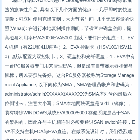
一 :基本介绍EVA3K/5K是HP StorageWorks Disk Array家族成
熟的旗帜性产品, 具有以下几个方面的优点：· 几乎即时的快速
克隆：可立即使用克隆复制，大大节省时间· 几乎无需容量的快
照(Vsnap): 在进行本地复制操作期间，节省客户磁盘空间，提
高磁盘利用率EVA3000/EVA5000 由以下硬件部分组成：1、EV
A 机柜（有22U和41U两种）2、EVA 控制卡（HSV100/HSV11
0）,默认配置为双控制卡；3、硬盘柜和光纤硬盘；4．EVA中有
一台PC服务器专门用来管理EVA，但是没有自带显示器和键盘
鼠标，所以要预先备好。这台PC服务器被称为Storage Manage
ment Appliance, 以下简称为SMA，SMA管理员帐户和密码为：
administrator/adminXXXXXX(XXXXXX为SMA序列号的最后六
位倒过来，注意大小写；SMA本地两块硬盘是raid1（镜像）。
装有特殊WINDOWS系统EVA3000/5000 存储系统是基于SAN
的架构的，因此在与主机相连时必须要通过SAN switch连接，E
VA不支持主机FCA与EVA直连。在做系统设计时，我们强烈建