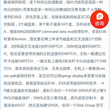
数据相同快照：某个时间点的源数据，指针式快照是指某一时
间点的指针,而复制是某一时间点的数据的完整克隆;个人理解：
拿到EVA后，首先安装上架，连接各线路假如是2C2D，即2个
控制器，2个磁盘柜。单个柜子最多14个盘。另外还有一个SM
A，预装WIN2000和HP command view eva管理软件。安装EVA
时要有license，预先要在网上申请号磁盘柜交叉连接2个控制
器，2控制器交叉连接2光纤SWITCH，SMA也连接到SWITC
H。然后是要使用存储的主机连接到SWITCH。主机一般通过光
纤卡连接SWITCH，一般主机上都有2块光纤卡分别连接2个SWI
TCH。基本原则是保证冗余，无单点故障。主机上一般要装sec
ure path多路径软件，装完后可以用spmgr display来查看与存储
的连接状态。接着是初始化EVA，EVA采用虚拟RAID技术， H
P建议盘越多性能越好，最好只划分一个DISK GROUP,至少要S
INGLE磁盘保护，SINGLE至少要2快盘，因为是双控制卡。接
着添加HOST，然后是创建VDISK。在同一个Disk Group 里可