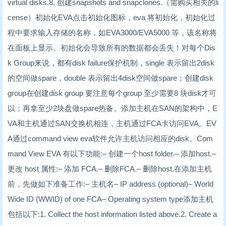
virtual disks.8. 创建snapshots and snapclones.（需购买相关的li
cense）初始化EVA点击初始化图标，eva 将初始化，初始化过
程中要求输入存储的名称，如EVA3000/EVA5000 等，该名称将
在面板上显示。初始化会导致所有的数据都会丢失！对每个Dis
k Group来说，都有disk failure保护机制，single 表示留出2disk
的空间做spare，double 表示留出4disk空间做spare；创建disk
group在创建disk group 要注意每个group 至少需要8 块disk才可
以；再拿至少2块盘做spare热备。添加主机在SAN的架构中，E
VA和主机通过SAN交换机相连，主机通过FCA卡访问EVA。EV
A通过command view eva软件允许主机访问相应的disk。Com
mand View EVA 有以下功能:– 创建一个host folder.– 添加host.–
更改 host 属性:– 添加 FCA.– 删除FCA.– 删除host.在添加主机
前，先做如下准备工作:– 主机名– IP address (optional)– World
Wide ID (WWID) of one FCA– Operating system type添加主机
包括以下:1. Collect the host information listed above.2. Create a