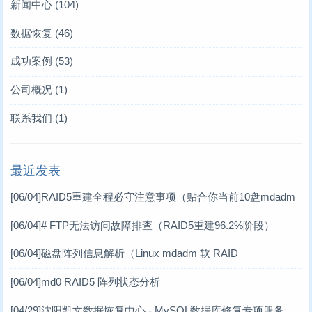
新闻中心
(104)
存储业内新闻
(6)
数据恢复
(46)
凯文数据恢复新闻
服务器数据恢复
(10)
(4)
成功案例
(53)
技术文章
硬盘数据恢复
服务器数据恢复案例
(93)
(6)
(12)
公司概况
(1)
存储卡类恢复
数据库修复案例
(2)
(10)
联系我们
(1)
raid故障数据恢复
RAID数据恢复案例
(11)
(6)
最近发表
数据库修复
工控机数据恢复案例
(17)
(1)
[06/04]
RAID5重建全程必守注意事项（贴合你当前10盘mdadm
数码数据恢复案例
(3)
软RAID场景）
[06/04]
# FTP无法访问故障排查（RAID5重建96.2%阶段）
DV数据恢复案例
(1)
[06/04]
磁盘阵列信息解析（Linux mdadm 软 RAID
虚拟机数据恢复案例
(2)
[06/04]
md0 RAID5 阵列状态分析
小型机数据恢复
(1)
[04/29]
沈阳凯文数据恢复中心 - MySQL数据库修复专项服务